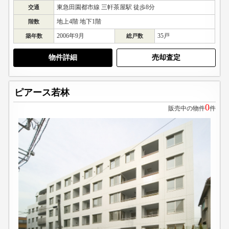
東急田園都市線 三軒茶屋駅 徒歩8分
交通
地上4階 地下1階
階数
2006年9月
35戸
築年数
総戸数
物件詳細
売却査定
ピアース若林
0
販売中の物件
件