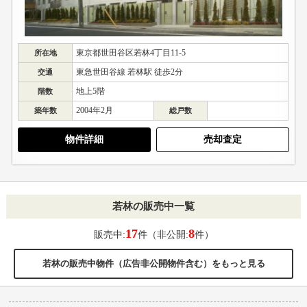
東京都世田谷区若林4丁目11-5
所在地
東急世田谷線 若林駅 徒歩2分
交通
地上5階
階数
2004年2月
築年数
総戸数
物件詳細
売却査定
若林の販売中一覧
17
8
販売中:
件（非公開:
件）
若林の販売中物件（広告非公開物件含む）をもっと見る