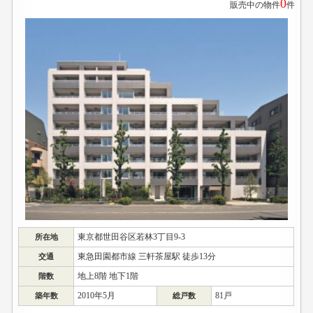
0
販売中の物件
件
東京都世田谷区若林3丁目9-3
所在地
東急田園都市線 三軒茶屋駅 徒歩13分
交通
地上8階 地下1階
階数
2010年5月
81戸
築年数
総戸数