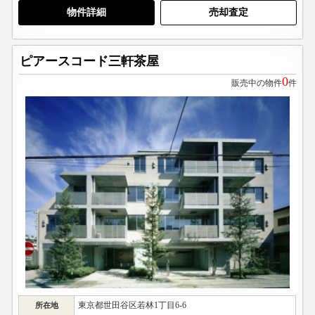
物件詳細
売却査定
ピアースコード三軒茶屋
0
販売中の物件
件
東京都世田谷区若林1丁目6-6
所在地