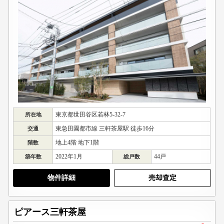
東京都世田谷区若林5-32-7
所在地
東急田園都市線 三軒茶屋駅 徒歩16分
交通
地上4階 地下1階
階数
2022年1月
44戸
築年数
総戸数
物件詳細
売却査定
ピアース三軒茶屋