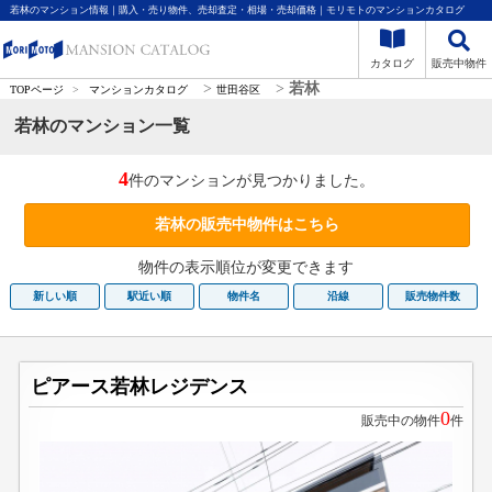
若林のマンション情報｜購入・売り物件、売却査定・相場・売却価格｜モリモトのマンションカタログ
カタログ
販売中物件
>
>
若林
TOPページ
>
マンションカタログ
世田谷区
若林のマンション一覧
4
件のマンションが見つかりました。
若林の販売中物件はこちら
物件の表示順位が変更できます
新しい順
駅近い順
物件名
沿線
販売物件数
ピアース若林レジデンス
0
販売中の物件
件