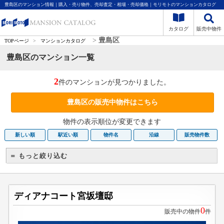
豊島区のマンション情報｜購入・売り物件、売却査定・相場・売却価格｜モリモトのマンションカタログ
カタログ
販売中物件
>
豊島区
TOPページ
>
マンションカタログ
豊島区のマンション一覧
2
件のマンションが見つかりました。
豊島区の販売中物件はこちら
物件の表示順位が変更できます
新しい順
駅近い順
物件名
沿線
販売物件数
＝ もっと絞り込む
ディアナコート宮坂壇邸
0
販売中の物件
件