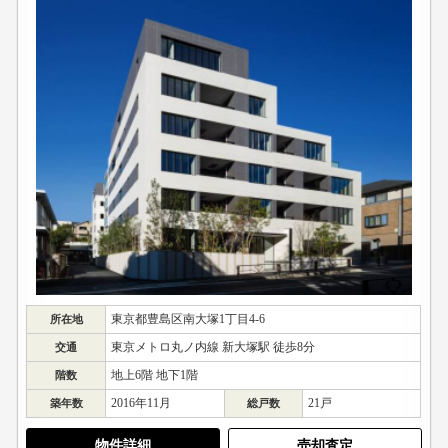
東京都豊島区南大塚1丁目4-6
所在地
東京メトロ丸ノ内線 新大塚駅 徒歩8分
交通
地上6階 地下1階
階数
2016年11月
21戸
築年数
総戸数
物件詳細
売却査定