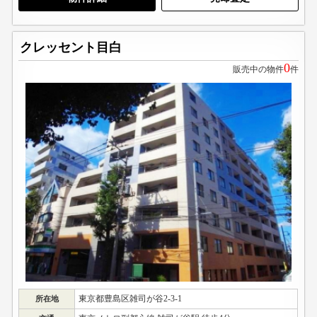
クレッセント目白
0
販売中の物件
件
東京都豊島区雑司が谷2-3-1
所在地