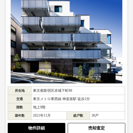
東京都新宿区赤城下町88
所在地
東京メトロ東西線 神楽坂駅 徒歩2分
交通
地上9階
階数
2021年11月
38戸
築年数
総戸数
物件詳細
売却査定