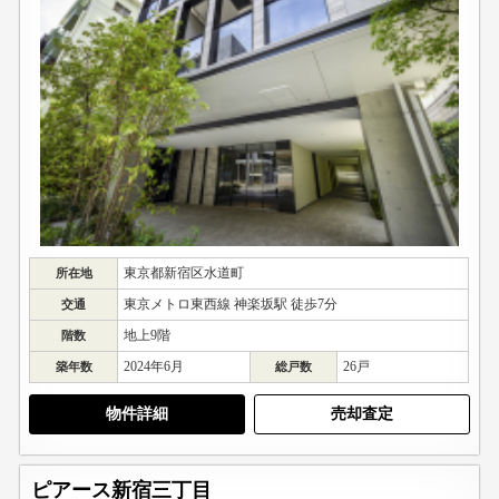
東京都新宿区水道町
所在地
東京メトロ東西線 神楽坂駅 徒歩7分
交通
地上9階
階数
2024年6月
26戸
築年数
総戸数
物件詳細
売却査定
ピアース新宿三丁目