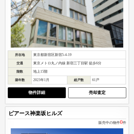
東京都新宿区新宿5-4-19
所在地
東京メトロ丸ノ内線 新宿三丁目駅 徒歩6分
交通
地上15階
階数
2023年1月
61戸
築年数
総戸数
物件詳細
売却査定
ピアース神楽坂ヒルズ
0
販売中の物件
件