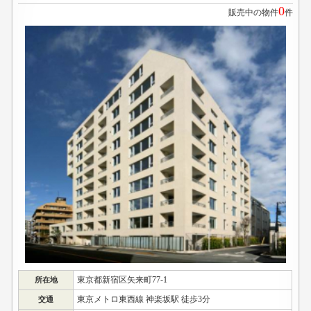
0
販売中の物件
件
東京都新宿区矢来町77-1
所在地
東京メトロ東西線 神楽坂駅 徒歩3分
交通