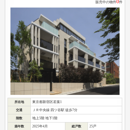
0
販売中の物件
件
東京都新宿区若葉1
所在地
ＪＲ中央線 四ツ谷駅 徒歩7分
交通
地上5階 地下1階
階数
2025年4月
25戸
築年数
総戸数