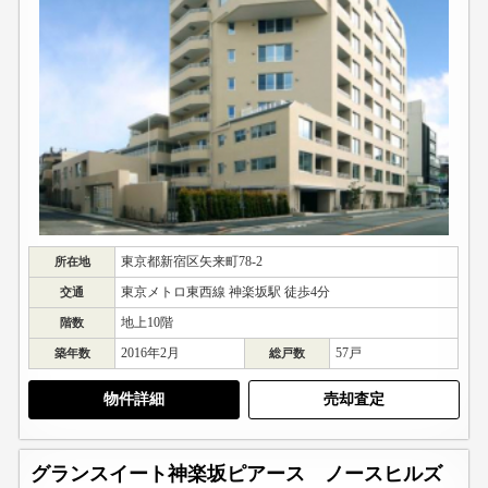
東京都新宿区矢来町78-2
所在地
東京メトロ東西線 神楽坂駅 徒歩4分
交通
地上10階
階数
2016年2月
57戸
築年数
総戸数
物件詳細
売却査定
グランスイート神楽坂ピアース ノースヒルズ