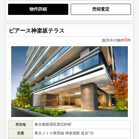
物件詳細
売却査定
ピアース神楽坂テラス
0
販売中の物件
件
東京都新宿区西五軒町
所在地
東京メトロ東西線 神楽坂駅 徒歩7分
交通