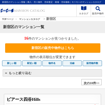
新宿区のマンション情報｜購入・売り物件、売却査定・相場・売却価格｜モリモトのマンションカタログ
カタログ
販売中物件
>
新宿区
TOPページ
>
マンションカタログ
新宿区のマンション一覧
16
件のマンションが見つかりました。
新宿区の販売中物件はこちら
物件の表示順位が変更できます
新しい順
駅近い順
物件名
沿線
販売物件数
＝ もっと絞り込む
次の10件>>
ピアース四谷Hills