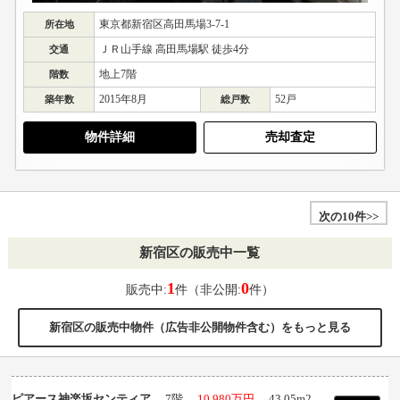
東京都新宿区高田馬場3-7-1
所在地
ＪＲ山手線 高田馬場駅 徒歩4分
交通
地上7階
階数
2015年8月
52戸
築年数
総戸数
物件詳細
売却査定
次の10件>>
新宿区の販売中一覧
1
0
販売中:
件（非公開:
件）
新宿区の販売中物件（広告非公開物件含む）をもっと見る
ピアース神楽坂センティア
7階
10,980万円
43.05m
2