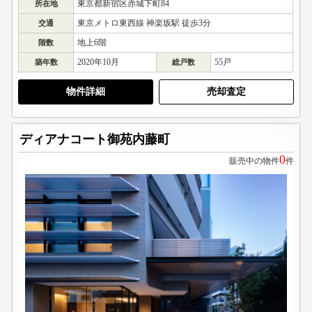
東京都新宿区赤城下町84
所在地
東京メトロ東西線 神楽坂駅 徒歩3分
交通
地上6階
階数
2020年10月
55戸
築年数
総戸数
物件詳細
売却査定
ディアナコート御苑内藤町
0
販売中の物件
件