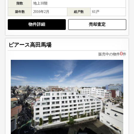
地上10階
階数
2016年2月
61戸
築年数
総戸数
物件詳細
売却査定
ピアース高田馬場
0
販売中の物件
件