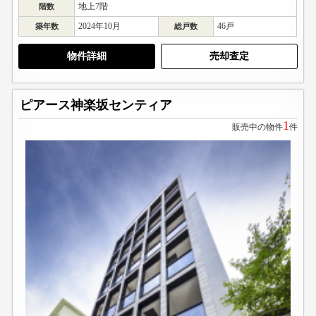
地上7階
階数
2024年10月
46戸
築年数
総戸数
物件詳細
売却査定
ピアース神楽坂センティア
1
販売中の物件
件