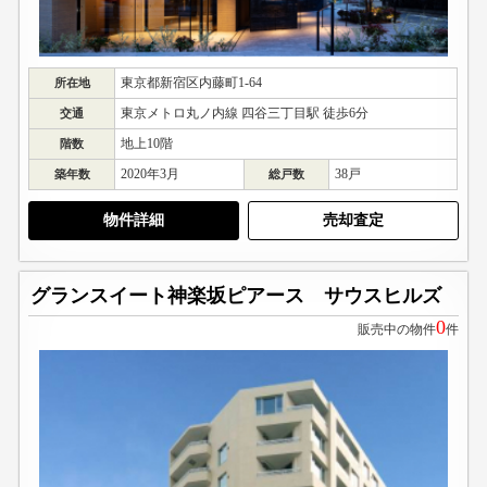
東京都新宿区内藤町1-64
所在地
東京メトロ丸ノ内線 四谷三丁目駅 徒歩6分
交通
地上10階
階数
2020年3月
38戸
築年数
総戸数
物件詳細
売却査定
グランスイート神楽坂ピアース サウスヒルズ
0
販売中の物件
件