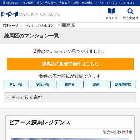
練馬区のマンション情報｜購入・売り物件、売却査定・相場・売却価格｜モリモトのマンションカタログ
カタログ
販売中物件
>
練馬区
TOPページ
>
マンションカタログ
練馬区のマンション一覧
2
件のマンションが見つかりました。
練馬区の販売中物件はこちら
物件の表示順位が変更できます
新しい順
駅近い順
物件名
沿線
販売物件数
＝ もっと絞り込む
ピアース練馬レジデンス
0
販売中の物件
件