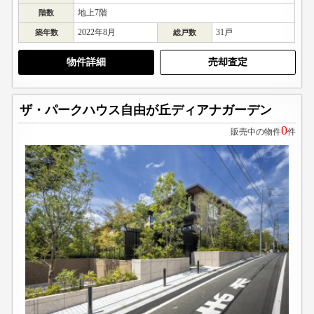
地上7階
階数
2022年8月
31戸
築年数
総戸数
物件詳細
売却査定
ザ・パークハウス自由が丘ディアナガーデン
0
販売中の物件
件