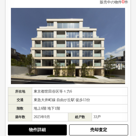
0
販売中の物件
件
東京都世田谷区等々力6
所在地
東急大井町線 自由が丘駅 徒歩13分
交通
地上6階 地下1階
階数
2025年9月
33戸
築年数
総戸数
物件詳細
売却査定