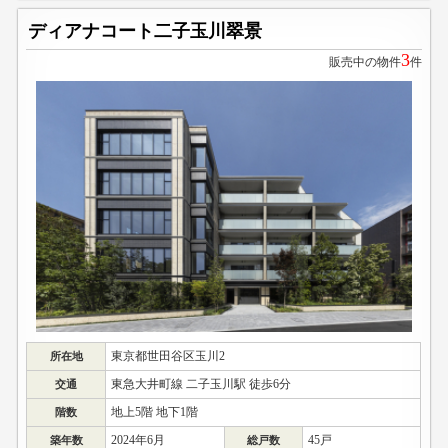
ディアナコート二子玉川翠景
3
販売中の物件
件
東京都世田谷区玉川2
所在地
東急大井町線 二子玉川駅 徒歩6分
交通
地上5階 地下1階
階数
2024年6月
45戸
築年数
総戸数