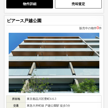
物件詳細
売却査定
ピアース戸越公園
0
販売中の物件
件
東京都品川区豊町4-6-3
所在地
東急大井町線 戸越公園駅 徒歩5分
交通