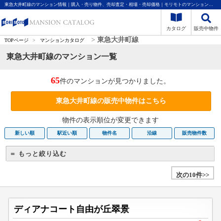
東急大井町線のマンション情報｜購入・売り物件、売却査定・相場・売却価格｜モリモトのマンションカタログ
カタログ
販売中物件
>
東急大井町線
TOPページ
>
マンションカタログ
東急大井町線のマンション一覧
65
件のマンションが見つかりました。
東急大井町線の販売中物件はこちら
物件の表示順位が変更できます
新しい順
駅近い順
物件名
沿線
販売物件数
＝ もっと絞り込む
次の10件>>
ディアナコート自由が丘翠景