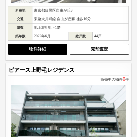
東京都目黒区自由が丘3
所在地
東急大井町線 自由が丘駅 徒歩10分
交通
地上3階 地下1階
階数
2022年6月
44戸
築年数
総戸数
物件詳細
売却査定
ピアース上野毛レジデンス
0
販売中の物件
件