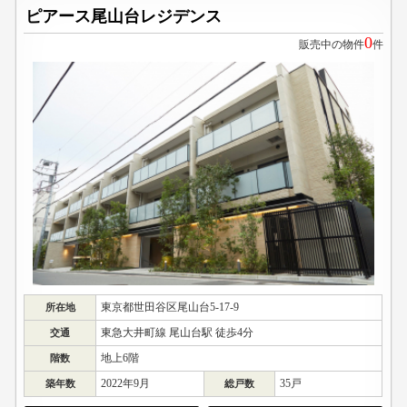
ピアース尾山台レジデンス
0
販売中の物件
件
東京都世田谷区尾山台5-17-9
所在地
東急大井町線 尾山台駅 徒歩4分
交通
地上6階
階数
2022年9月
35戸
築年数
総戸数