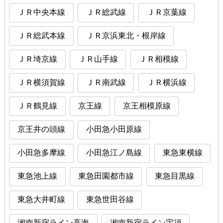
ＪＲ中央本線
ＪＲ総武線
ＪＲ京葉線
ＪＲ総武本線
ＪＲ京浜東北・根岸線
ＪＲ埼京線
ＪＲ山手線
ＪＲ相模線
ＪＲ横須賀線
ＪＲ南武線
ＪＲ横浜線
ＪＲ鶴見線
京王線
京王相模原線
京王井の頭線
小田急小田原線
小田急多摩線
小田急江ノ島線
東急東横線
東急池上線
東急田園都市線
東急目黒線
東急大井町線
東急世田谷線
湘南新宿ライン高海
湘南新宿ライン宇須