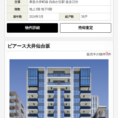
東急大井町線 自由が丘駅 徒歩22分
交通
地上1階 地下6階
階数
2024年3月
58戸
築年数
総戸数
物件詳細
売却査定
ピアース大井仙台坂
0
販売中の物件
件