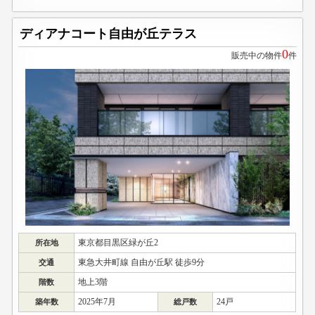
ディアナコート自由が丘テラス
0
販売中の物件
件
東京都目黒区緑が丘2
所在地
東急大井町線 自由が丘駅 徒歩9分
交通
地上3階
階数
2025年7月
24戸
築年数
総戸数