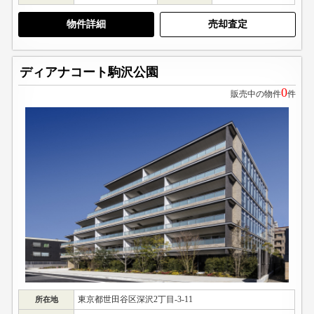
物件詳細
売却査定
ディアナコート駒沢公園
0
販売中の物件
件
東京都世田谷区深沢2丁目-3-11
所在地