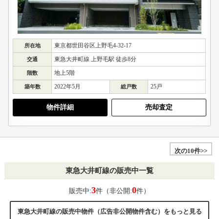
東京都世田谷区上野毛4-32-17
所在地
東急大井町線 上野毛駅 徒歩8分
交通
地上5階
階数
2022年5月
25戸
築年数
総戸数
物件詳細
売却査定
次の10件>>
東急大井町線の販売中一覧
3
0
販売中:
件（非公開:
件）
東急大井町線の販売中物件（広告非公開物件含む）をもっと見る