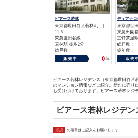
ピアース若林
ディアナコ
東京都世田谷区若林4丁目
東京都世田谷
11-5
東急田園
東急世田谷線
三軒茶屋駅
若林駅 徒歩2分
総戸数：
総戸数：
築年数：
築年数：2004年
0
販売中
販売
件
ピアース若林レジデンス（東京都世田谷区若
のマンション情報などご紹介。新たに売り
も受け付けております。ピアース若林レジ
ピアース若林レジデン
必須
の項目はご記入をお願いします