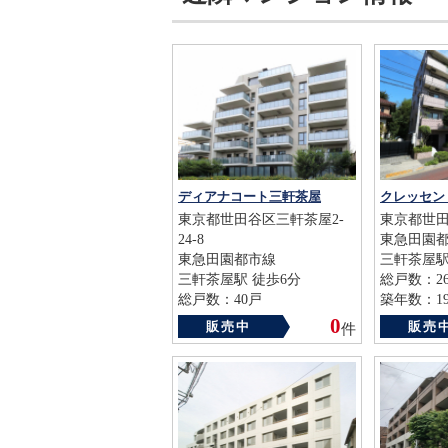
ディアナコート三軒茶屋
クレッセン
東京都世田谷区三軒茶屋2-
東京都世田谷
24-8
東急田園
東急田園都市線
三軒茶屋駅
三軒茶屋駅 徒歩6分
総戸数：2
総戸数：40戸
築年数：19
築年数：2021年
0
販売中
販売
件