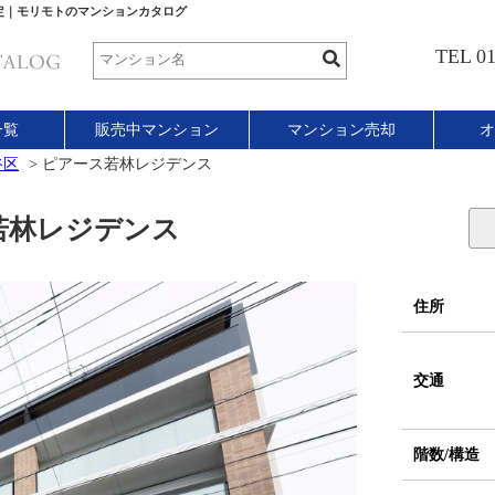
定｜モリモトのマンションカタログ
TEL 01
一覧
販売中マンション
マンション売却
オ
谷区
>
ピアース若林レジデンス
林レジデンス
住所
交通
階数/構造