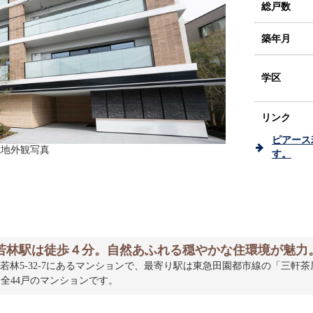
総戸数
築年月
学区
リンク
ピアース
 現地外観写真
す。
若林駅は徒歩４分。自然あふれる穏やかな住環境が魅力
林5-32-7にあるマンションで、最寄り駅は東急田園都市線の「三軒茶屋
た全44戸のマンションです。