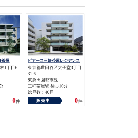
軒茶屋
ピアース三軒茶屋レジデンス
1丁目6-
東京都世田谷区太子堂3丁目
31-6
東急田園都市線
分
三軒茶屋駅 徒歩10分
総戸数：40戸
築年数：2014年
0
0
販売中
件
件