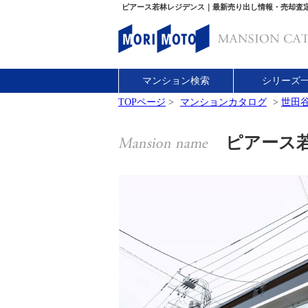
ピアース若林レジデンス｜最新売り出し情報・売却査
マンション検索
シリーズ
TOPページ
>
マンションカタログ
>
世田
ピアース若