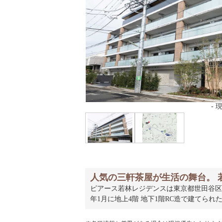
-
- 現地外観写真
-
人気の三軒茶屋が生活の舞台。 
ピアース若林レジデンスは東京都世田谷区若
年1月に地上4階 地下1階RC造で建てられ