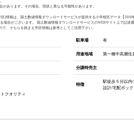
。
合があります。その場合、現状と異なる可能性があります。
区)情報は、国土数値情報ダウンロードサービスが提供する小学校区データ【2016年
る場合がございます。 国土数値情報ダウンロードサービスのWEBサイト上で記述
すので、そちらを踏まえ学区情報は参考としてご活用下さい。
駐車場
有
用途地域
第一種中高層住
分譲時売主
駅徒歩５分以内/
特徴
設計/宅配ボック
モトクオリティ