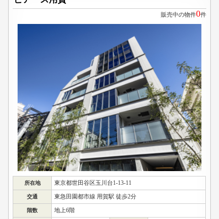
0
販売中の物件
件
東京都世田谷区玉川台1-13-11
所在地
東急田園都市線 用賀駅 徒歩2分
交通
地上6階
階数