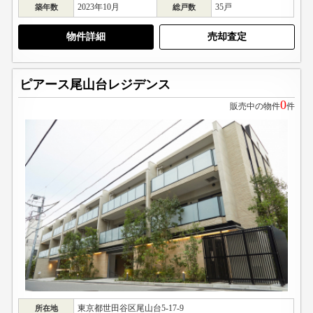
2023年10月
35戸
築年数
総戸数
物件詳細
売却査定
ピアース尾山台レジデンス
0
販売中の物件
件
東京都世田谷区尾山台5-17-9
所在地