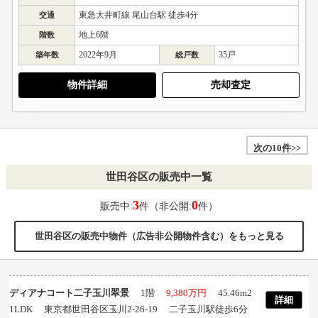
東急大井町線 尾山台駅 徒歩4分
交通
地上6階
階数
2022年9月
35戸
築年数
総戸数
物件詳細
売却査定
次の10件>>
世田谷区の販売中一覧
3
0
販売中:
件（非公開:
件）
世田谷区の販売中物件（広告非公開物件含む）をもっと見る
ディアナコート二子玉川翠景
1階
9,380万円
45.46m
2
詳細
1LDK 東京都世田谷区玉川2-26-19 二子玉川駅徒歩6分