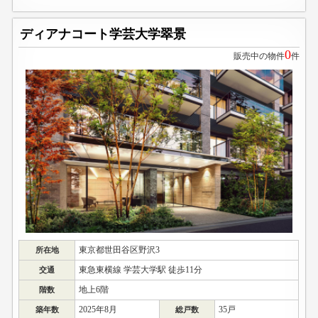
ディアナコート学芸大学翠景
0
販売中の物件
件
東京都世田谷区野沢3
所在地
東急東横線 学芸大学駅 徒歩11分
交通
地上6階
階数
2025年8月
35戸
築年数
総戸数