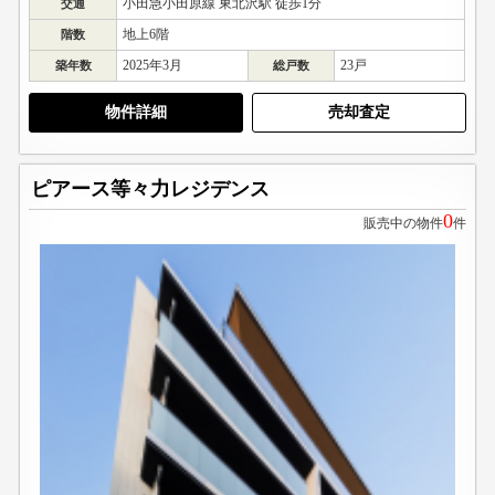
小田急小田原線 東北沢駅 徒歩1分
交通
地上6階
階数
2025年3月
23戸
築年数
総戸数
物件詳細
売却査定
ピアース等々力レジデンス
0
販売中の物件
件