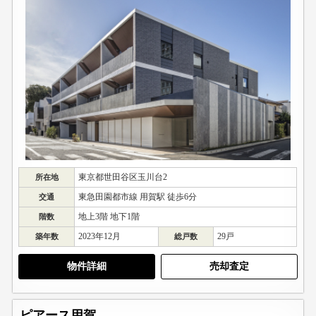
東京都世田谷区玉川台2
所在地
東急田園都市線 用賀駅 徒歩6分
交通
地上3階 地下1階
階数
2023年12月
29戸
築年数
総戸数
物件詳細
売却査定
ピアース用賀