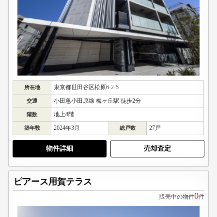
東京都世田谷区松原6-2-5
所在地
小田急小田原線 梅ヶ丘駅 徒歩2分
交通
地上8階
階数
2024年3月
27戸
築年数
総戸数
物件詳細
売却査定
ピアース用賀テラス
0
販売中の物件
件