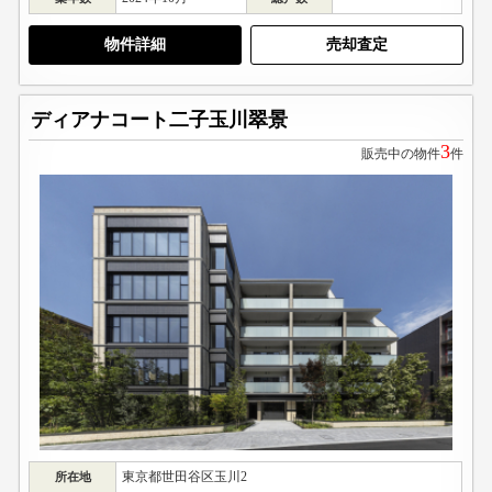
物件詳細
売却査定
ディアナコート二子玉川翠景
3
販売中の物件
件
東京都世田谷区玉川2
所在地