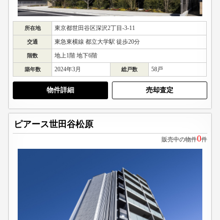
東京都世田谷区深沢2丁目-3-11
所在地
東急東横線 都立大学駅 徒歩20分
交通
地上1階 地下6階
階数
2024年3月
58戸
築年数
総戸数
物件詳細
売却査定
ピアース世田谷松原
0
販売中の物件
件