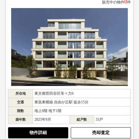
0
販売中の物件
件
東京都世田谷区等々力6
所在地
東急東横線 自由が丘駅 徒歩15分
交通
地上6階 地下1階
階数
2025年9月
33戸
築年数
総戸数
物件詳細
売却査定