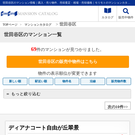
世田谷区のマンション情報｜購入・売り物件、売却査定・相場・売却価格｜モリモトのマンションカタログ
カタログ
販売中物件
>
世田谷区
TOPページ
>
マンションカタログ
世田谷区のマンション一覧
69
件のマンションが見つかりました。
世田谷区の販売中物件はこちら
物件の表示順位が変更できます
新しい順
駅近い順
物件名
沿線
販売物件数
＝ もっと絞り込む
次の10件>>
ディアナコート自由が丘翠景