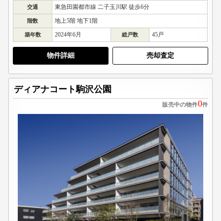
東急田園都市線 二子玉川駅 徒歩6分
交通
地上5階 地下1階
階数
2024年6月
45戸
築年数
総戸数
物件詳細
売却査定
ディアナコート駒沢公園
0
販売中の物件
件