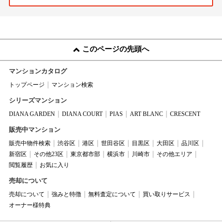
このページの先頭へ
マンションカタログ
トップページ
マンション検索
シリーズマンション
DIANA GARDEN
DIANA COURT
PIAS
ART BLANC
CRESCENT
販売中マンション
販売中物件検索
渋谷区
港区
世田谷区
目黒区
大田区
品川区
新宿区
その他23区
東京都市部
横浜市
川崎市
その他エリア
閲覧履歴
お気に入り
売却について
売却について
強みと特徴
無料査定について
買い取りサービス
オーナー様特典