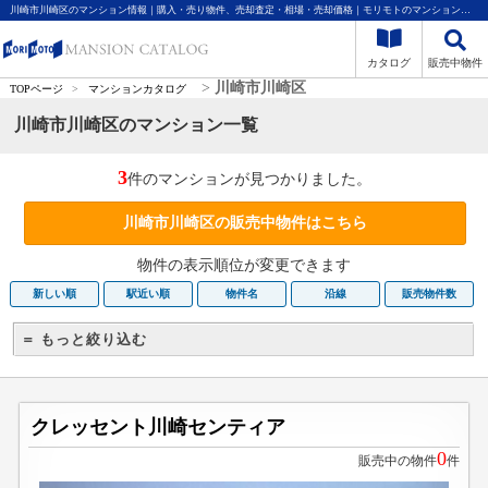
川崎市川崎区のマンション情報｜購入・売り物件、売却査定・相場・売却価格｜モリモトのマンションカタログ
カタログ
販売中物件
>
川崎市川崎区
TOPページ
>
マンションカタログ
川崎市川崎区のマンション一覧
3
件のマンションが見つかりました。
川崎市川崎区の販売中物件はこちら
物件の表示順位が変更できます
新しい順
駅近い順
物件名
沿線
販売物件数
＝ もっと絞り込む
クレッセント川崎センティア
0
販売中の物件
件