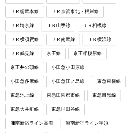
ＪＲ総武本線
ＪＲ京浜東北・根岸線
ＪＲ埼京線
ＪＲ山手線
ＪＲ相模線
ＪＲ横須賀線
ＪＲ南武線
ＪＲ横浜線
ＪＲ鶴見線
京王線
京王相模原線
京王井の頭線
小田急小田原線
小田急多摩線
小田急江ノ島線
東急東横線
東急池上線
東急田園都市線
東急目黒線
東急大井町線
東急世田谷線
湘南新宿ライン高海
湘南新宿ライン宇須