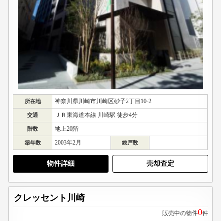
神奈川県川崎市川崎区砂子2丁目10-2
所在地
ＪＲ東海道本線 川崎駅 徒歩4分
交通
地上20階
階数
2003年2月
築年数
総戸数
物件詳細
売却査定
クレッセント川崎
0
販売中の物件
件