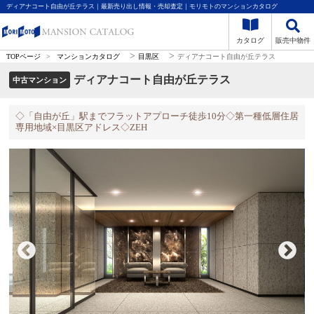
ディアナコート自由が丘テラス｜最新売り出し情報・売却査定｜モリモトのマンションカタログ
カタログ
販売中物件
>
>
TOPページ
>
マンションカタログ
目黒区
ディアナコート自由が丘テラス
ディアナコート自由が丘テラス
中古マンション
◇「自由が丘」駅までフラットアプローチ徒歩10分◇第一種低層住居
専用地域×目黒区アドレス◇ZEH