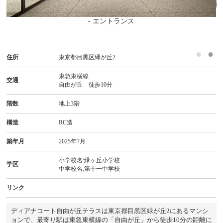
- エントランス
住所
東京都目黒区緑が丘2
東急東横線
交通
自由が丘 徒歩10分
階数
地上3階
構造
RC造
築年月
2025年7月
小学校名:緑ヶ丘小学校
学区
中学校名:第十一中学校
リンク
ディアナコート自由が丘テラスは東京都目黒区緑が丘2にあるマンシ
ョンで、最寄り駅は東急東横線の「自由が丘」から徒歩10分の距離に