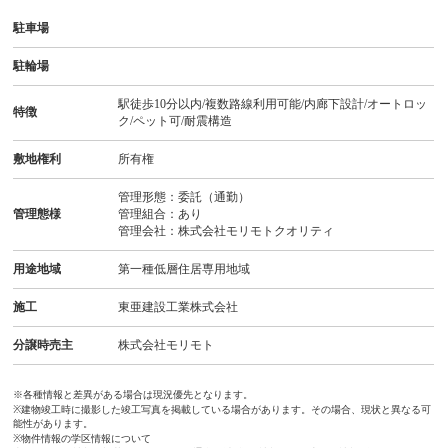
駐車場
駐輪場
駅徒歩10分以内/複数路線利用可能/内廊下設計/オートロッ
特徴
ク/ペット可/耐震構造
敷地権利
所有権
管理形態：委託（通勤）
管理態様
管理組合：あり
管理会社：株式会社モリモトクオリティ
用途地域
第一種低層住居専用地域
施工
東亜建設工業株式会社
分譲時売主
株式会社モリモト
※各種情報と差異がある場合は現況優先となります。
※建物竣工時に撮影した竣工写真を掲載している場合があります。その場合、現状と異なる可
能性があります。
※物件情報の学区情報について