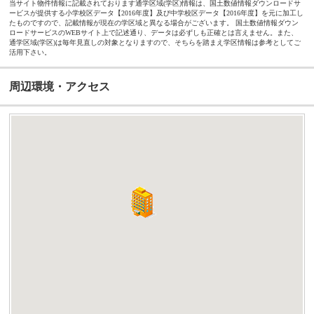
当サイト物件情報に記載されております通学区域(学区)情報は、国土数値情報ダウンロードサ
ービスが提供する小学校区データ【2016年度】及び中学校区データ【2016年度】を元に加工し
たものですので、記載情報が現在の学区域と異なる場合がございます。 国土数値情報ダウン
ロードサービスのWEBサイト上で記述通り、データは必ずしも正確とは言えません。また、
通学区域(学区)は毎年見直しの対象となりますので、そちらを踏まえ学区情報は参考としてご
活用下さい。
周辺環境・アクセス