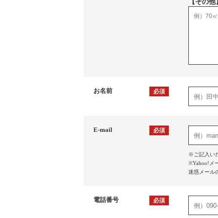
【その他
お名前
必須
E-mail
必須
※ご記入い
※Yaho
迷惑メール
電話番号
必須