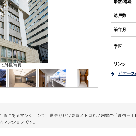
階数/構造
総戸数
築年月
学区
リンク
 現地外観写真
ピアース
写真
- エントランス
- 廊下
- 玄関
- リビング
-
4-19にあるマンションで、最寄り駅は東京メトロ丸ノ内線の「新宿三丁目
戸のマンションです。