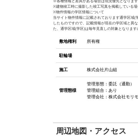
※各種情報と差異がある場合は現況優先となります
※建物竣工時に撮影した竣工写真を掲載している場
※物件情報の学区情報について
当サイト物件情報に記載されております通学区域(学
したものですので、記載情報が現在の学区域と異な
た、通学区域(学区)は毎年見直しの対象となりま
敷地権利
所有権
駐輪場
施工
株式会社片山組
管理形態：委託（通勤）
管理態様
管理組合：あり
管理会社：株式会社モリ
周辺地図・アクセス