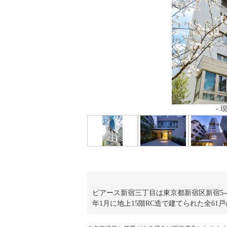
-
玄関
- リビング
- 現地外観写真
- エントランス
- 現地外観
アプローチ
ピアース新宿三丁目は東京都新宿区新宿5-
年1月に地上15階RC造で建てられた全61