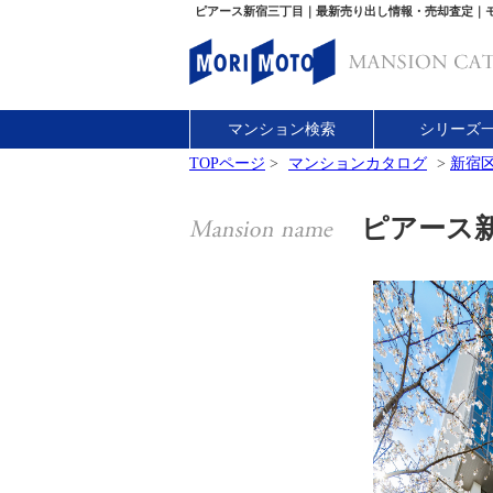
ピアース新宿三丁目｜最新売り出し情報・売却査定｜
マンション検索
シリーズ
TOPページ
>
マンションカタログ
>
新宿
ピアース新