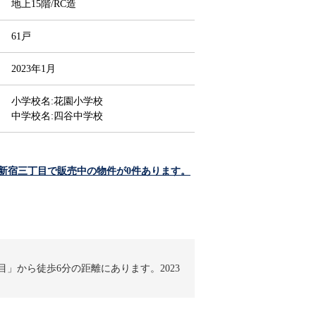
地上15階/RC造
61戸
2023年1月
小学校名:花園小学校
中学校名:四谷中学校
新宿三丁目で販売中の物件が0件あります。
 現地外観写真
- エントランス
- 現地外観写真
- エントランス
- 廊下
アプローチ
」から徒歩6分の距離にあります。2023