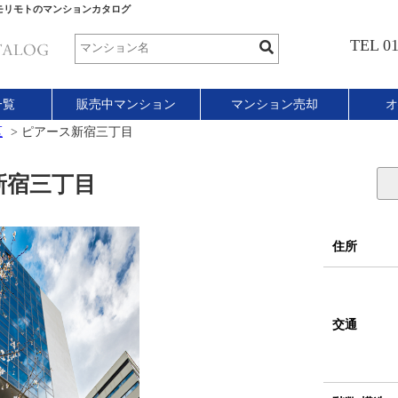
モリモトのマンションカタログ
TEL 01
一覧
販売中マンション
マンション売却
オ
区
>
ピアース新宿三丁目
宿三丁目
住所
交通