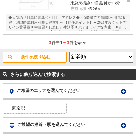
東急東横線 中目黒 徒歩13分
専有面積
45.26㎡
◆人気の「目黒区青葉台3丁目」アドレス◆ ～5階建ての4階部分×眺望良
好！3駅3路線利用可能な好立地～ 【物件ポイント】 ■ 2021年度グットデ
ザイン賞受賞 ■ 中目黒と代官山が生活圏 ■ ホテルライクな内廊下 ■ ルー
フバルコニー約14.60㎡ ■ 高級感あるタイル貼り（玄関・廊下・洗面・レ
ストルーム） ■「渋谷」「大手町」など都心の主要な駅にスムーズにア
クセス可能 ■ 独立配置の主寝室、床暖房付き（LD） ■ 食器洗い乾燥機、
3
1～3
件中
件を表示
オープンキッチン
条件を絞り込む
さらに絞り込んで検索する
ご希望のエリアを選んでください
東京都
ご希望の沿線・駅を選んでください