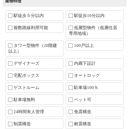
建物特徴
駅徒歩５分以内
駅徒歩10分以内
複数路線利用可能
低層型物件（低層住居
専用地域）
タワー型物件（20階建
100戸以上
以上）
デザイナーズ
内廊下設計
宅配ボックス
オートロック
ゲストルーム
駐車場100％
駐車場無料
ペット可
24時間有人管理
免震構造
制震構造
耐震構造