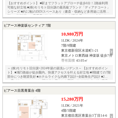
【おすすめポイント】 ■駅までフラットアプローチ徒歩6分！2路線利用
可能な好立地 ■(株)モリモト旧分譲の最高級ブランド「ディアナコート」
シリーズ ■約2.2帖のDENスペースあり（書斎・収納など多用途に活用可
能） ■約26.92㎡の専用庭がある、ゆとりある1階住戸 ■シューズボック
ス、廊下3連物入、大型WICなど豊富な収納力 ■8.4m超のワイドスパンが
もたらす開放感ある居室配置 ■下階住戸がないため、生活音を気にせず
ピアース神楽坂センティア 7階
ストレスフリーな暮らし
10,980万円
1LDK / 2024年
7階/9階建
東京都新宿区水道町1-21
東京メトロ東西線 神楽坂 徒歩7分
専有面積
43.05㎡
～ (株)モリモト旧分譲×2024年築の築浅レジデンス～ 【おすすめポイン
ト】 ■3駅5路線が徒歩圏内。快適アクセスを叶える好立地 ■9階建ての7階
部分につき眺望良好 ■ホテルライクな内廊下設計×全邸角住戸設計 ■2段
に広がるバルコニーで、開放的な暮らしを実現 ■ワイドリビングで家具
配置しやすいゆとりの空間 ■大型WIC、カップボードなど豊富な収納力 ■
廊下が少ない設計のため、無駄のない間取り 【充実の設備・仕様】 □床
ピアース目黒青葉台 4階
暖房（LD部分） □食器洗い乾燥機 □ビルトイン浄水栓 □タンクレスト
イレ □浴室暖房乾燥機 □ペア複層ガラス □24時間セキュリティシステム
15,280万円
□TVモニター付インターフォン □宅配ボックス □高級感あるタイル貼り
1LDK / 2021年
（玄関・廊下）
4階/5階建
東京都目黒区青葉台3丁目14-6