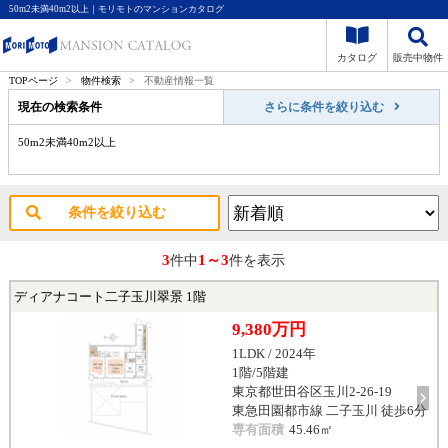
50m2未満40m2以上｜モリモトのマンションカタログ
カタログ
販売中物件
TOPページ
>
物件検索
>
不動産情報一覧
現在の検索条件
さらに条件を絞り込む
50m2未満40m2以上
条件を絞り込む
3
1～3
件中
件を表示
ディアナコート二子玉川翠景 1階
9,380万円
1LDK / 2024年
1階/5階建
東京都世田谷区玉川2-26-19
東急田園都市線 二子玉川 徒歩6分
専有面積
45.46㎡