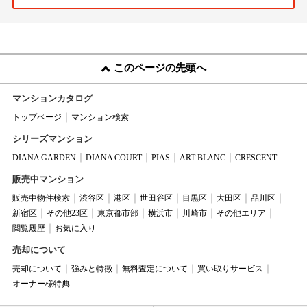
このページの先頭へ
マンションカタログ
トップページ
マンション検索
シリーズマンション
DIANA GARDEN
DIANA COURT
PIAS
ART BLANC
CRESCENT
販売中マンション
販売中物件検索
渋谷区
港区
世田谷区
目黒区
大田区
品川区
新宿区
その他23区
東京都市部
横浜市
川崎市
その他エリア
閲覧履歴
お気に入り
売却について
売却について
強みと特徴
無料査定について
買い取りサービス
オーナー様特典