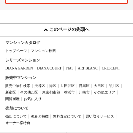
このページの先頭へ
マンションカタログ
トップページ
マンション検索
シリーズマンション
DIANA GARDEN
DIANA COURT
PIAS
ART BLANC
CRESCENT
販売中マンション
販売中物件検索
渋谷区
港区
世田谷区
目黒区
大田区
品川区
新宿区
その他23区
東京都市部
横浜市
川崎市
その他エリア
閲覧履歴
お気に入り
売却について
売却について
強みと特徴
無料査定について
買い取りサービス
オーナー様特典