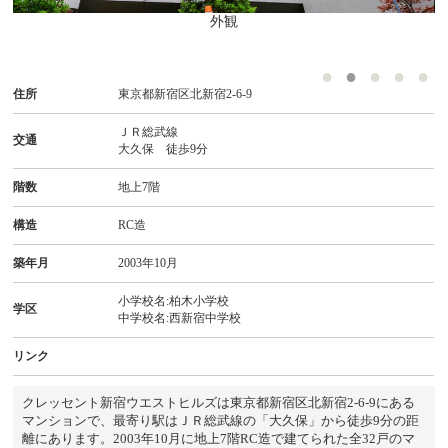
外観
住所
東京都新宿区北新宿2-6-9
ＪＲ総武線
交通
大久保 徒歩9分
階数
地上7階
構造
RC造
築年月
2003年10月
小学校名:柏木小学校
学区
中学校名:西新宿中学校
リンク
クレッセント新宿ウエストヒルズは東京都新宿区北新宿2-6-9にある
マンションで、最寄り駅はＪＲ総武線の「大久保」から徒歩9分の距
離にあります。2003年10月に地上7階RC造で建てられた全32戸のマ