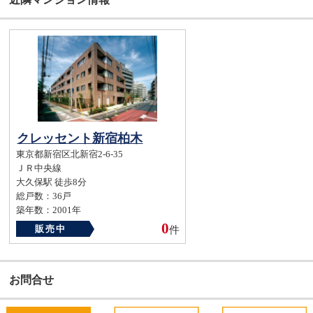
クレッセント新宿柏木
東京都新宿区北新宿2-6-35
ＪＲ中央線
大久保駅 徒歩8分
総戸数：36戸
築年数：2001年
0
販売中
件
お問合せ