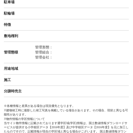
駐車場
駐輪場
特徴
敷地権利
管理形態：
管理態様
管理組合：
管理会社：
用途地域
施工
分譲時売主
※各種情報と差異がある場合は現況優先となります。
※建物竣工時に撮影した竣工写真を掲載している場合があります。その場合、現状と異なる可
能性があります。
※物件情報の学区情報について
当サイト物件情報に記載されております通学区域(学区)情報は、国土数値情報ダウンロードサ
ービスが提供する小学校区データ【2016年度】及び中学校区データ【2016年度】を元に加工し
たものですので、記載情報が現在の学区域と異なる場合がございます。 国土数値情報ダウン