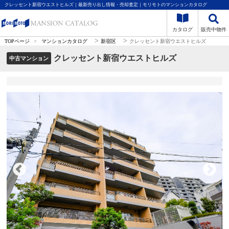
クレッセント新宿ウエストヒルズ｜最新売り出し情報・売却査定｜モリモトのマンションカタログ
カタログ
販売中物件
>
>
TOPページ
>
マンションカタログ
新宿区
クレッセント新宿ウエストヒルズ
クレッセント新宿ウエストヒルズ
中古マンション