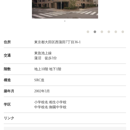
-
住所
東京都大田区西蒲田7丁目36-1
東急池上線
交通
蓮沼 徒歩3分
階数
地上10階 地下1階
構造
SRC造
築年月
2002年3月
小学校名:相生小学校
学区
中学校名:御園中学校
リンク