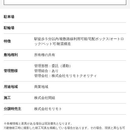
駐車場
駐輪場
駅徒歩５分以内/複数路線利用可能/宅配ボックス/オートロ
特徴
ック/ペット可/耐震構造
敷地権利
所有権の共有
管理形態：委託（通勤）
管理態様
管理組合：あり
管理会社：株式会社モリモトクオリティ
用途地域
商業地域
施工
株式会社間組
分譲時売主
株式会社モリモト
※各種情報と差異がある場合は現況優先となります。
※建物竣工時に撮影した竣工写真を掲載している場合があります。その場合、現状と異なる可