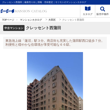
クレッセント西蒲田｜最新売り出し情報・売却査定｜モリモトのマンションカタログ
カタログ
販売中物件
>
>
TOPページ
>
マンションカタログ
大田区
クレッセント西蒲田
クレッセント西蒲田
中古マンション
東急池上線「蓮沼」駅３分。商店街も充実した蒲田駅西口徒歩７分。
利便性と穏やかな住環境が享受可能な６６邸。