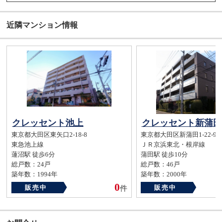
近隣マンション情報
クレッセント池上
クレッセント新蒲田
東京都大田区東矢口2-18-8
東京都大田区新蒲田1-22-9
東急池上線
ＪＲ京浜東北・根岸線
蓮沼駅 徒歩6分
蒲田駅 徒歩10分
総戸数：24戸
総戸数：46戸
築年数：1994年
築年数：2000年
0
販売中
販売中
件