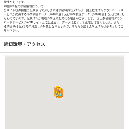
能性があります。
※物件情報の学区情報について
当サイト物件情報に記載されております通学区域(学区)情報は、国土数値情報ダウンロードサ
ービスが提供する小学校区データ【2016年度】及び中学校区データ【2016年度】を元に加工し
たものですので、記載情報が現在の学区域と異なる場合がございます。 国土数値情報ダウン
ロードサービスのWEBサイト上で記述通り、データは必ずしも正確とは言えません。また、
通学区域(学区)は毎年見直しの対象となりますので、そちらを踏まえ学区情報は参考としてご
活用下さい。
周辺環境・アクセス