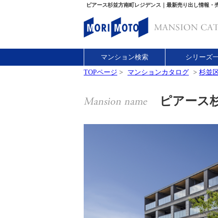
ピアース杉並方南町レジデンス｜最新売り出し情報・
マンション検索
シリーズ
TOPページ
>
マンションカタログ
>
杉並
ピアース杉