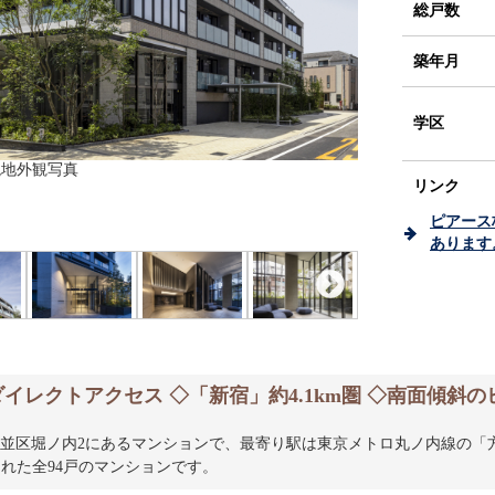
総戸数
築年月
学区
 現地外観写真
リンク
ピアース
あります
写真
- 現地外観写真
- エントランス
- エントランス
- エントランス
- 
レクトアクセス ◇「新宿」約4.1km圏 ◇南面傾斜のヒ
並区堀ノ内2にあるマンションで、最寄り駅は東京メトロ丸ノ内線の「
てられた全94戸のマンションです。