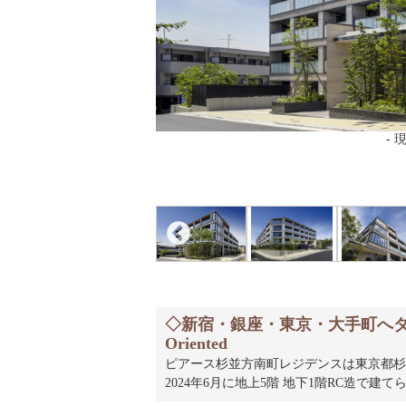
-
廊下
- エレベーター
- 現地外観写真
- 現地外観写真
- 現地外観
ホール
◇新宿・銀座・東京・大手町へダイ
Oriented
ピアース杉並方南町レジデンスは東京都杉
2024年6月に地上5階 地下1階RC造で建