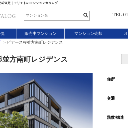
売却査定｜モリモトのマンションカタログ
TEL 01
一覧
販売中マンション
マンション売却
オ
区
>
ピアース杉並方南町レジデンス
並方南町レジデンス
住所
交通
階数/構造