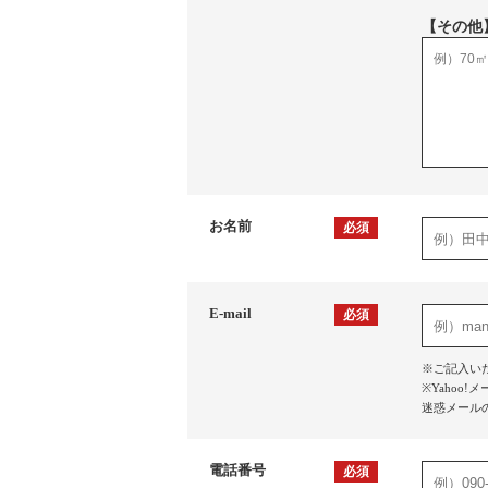
【その他
お名前
必須
E-mail
必須
※ご記入い
※Yaho
迷惑メール
電話番号
必須