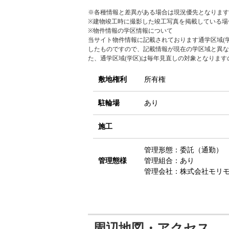
※各種情報と差異がある場合は現況優先となります
※建物竣工時に撮影した竣工写真を掲載している場
※物件情報の学区情報について
当サイト物件情報に記載されております通学区域(学
したものですので、記載情報が現在の学区域と異な
た、通学区域(学区)は毎年見直しの対象となりま
敷地権利
所有権
駐輪場
あり
施工
管理形態：委託（通勤）
管理態様
管理組合：あり
管理会社：株式会社モリ
周辺地図・アクセス