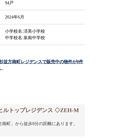
94戸
2024年6月
小学校名:済美小学校
中学校名:泉南中学校
杉並方南町レジデンスで販売中の物件が0件
。
廊下
- エレベーター
- 現地外観写真
- 現地外観写真
- 現地外観
ホール
ルトップレジデンス ◇ZEH-M
方南町」から徒歩8分の距離にあります。