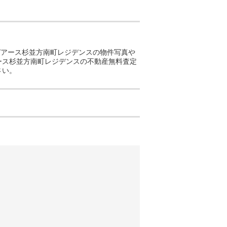
ピアース杉並方南町レジデンスの物件写真や
ース杉並方南町レジデンスの不動産無料査定
さい。