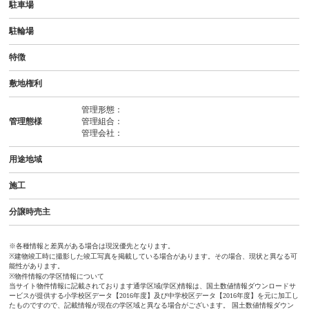
駐車場
駐輪場
特徴
敷地権利
管理形態：
管理態様
管理組合：
管理会社：
用途地域
施工
分譲時売主
※各種情報と差異がある場合は現況優先となります。
※建物竣工時に撮影した竣工写真を掲載している場合があります。その場合、現状と異なる可
能性があります。
※物件情報の学区情報について
当サイト物件情報に記載されております通学区域(学区)情報は、国土数値情報ダウンロードサ
ービスが提供する小学校区データ【2016年度】及び中学校区データ【2016年度】を元に加工し
たものですので、記載情報が現在の学区域と異なる場合がございます。 国土数値情報ダウン