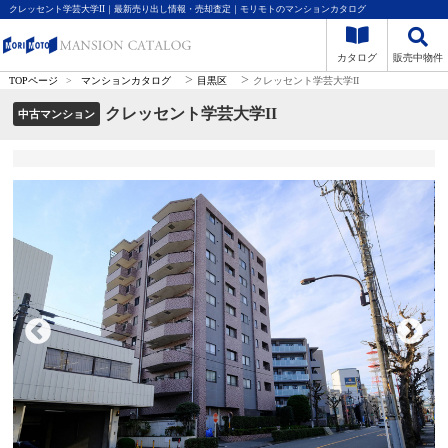
クレッセント学芸大学II｜最新売り出し情報・売却査定｜モリモトのマンションカタログ
カタログ
販売中物件
>
>
TOPページ
>
マンションカタログ
目黒区
クレッセント学芸大学II
クレッセント学芸大学II
中古マンション