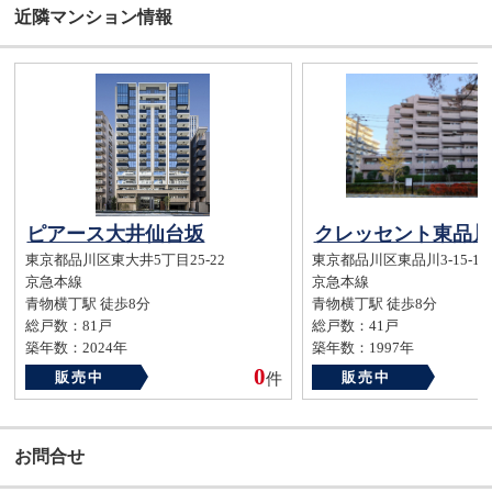
近隣マンション情報
ピアース大井仙台坂
クレッセント東品川
東京都品川区東大井5丁目25-22
東京都品川区東品川3-15-14
京急本線
京急本線
青物横丁駅 徒歩8分
青物横丁駅 徒歩8分
総戸数：81戸
総戸数：41戸
築年数：2024年
築年数：1997年
0
販売中
販売中
件
お問合せ