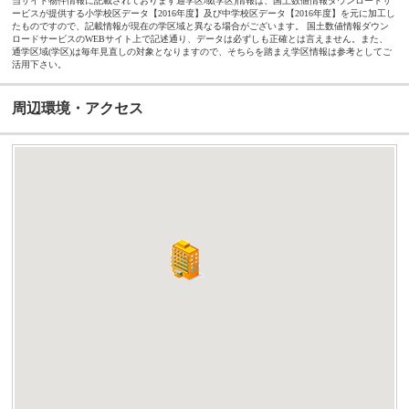
当サイト物件情報に記載されております通学区域(学区)情報は、国土数値情報ダウンロードサ
ービスが提供する小学校区データ【2016年度】及び中学校区データ【2016年度】を元に加工し
たものですので、記載情報が現在の学区域と異なる場合がございます。 国土数値情報ダウン
ロードサービスのWEBサイト上で記述通り、データは必ずしも正確とは言えません。また、
通学区域(学区)は毎年見直しの対象となりますので、そちらを踏まえ学区情報は参考としてご
活用下さい。
周辺環境・アクセス