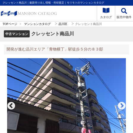
クレッセント南品川｜最新売り出し情報・売却査定｜モリモトのマンションカタログ
カタログ
販売中物件
>
>
TOPページ
>
マンションカタログ
品川区
クレッセント南品川
クレッセント南品川
中古マンション
開発が進む品川エリア「青物横丁」駅徒歩５分の８３邸