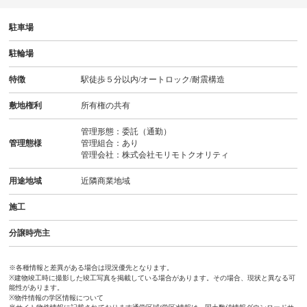
駐車場
駐輪場
特徴
駅徒歩５分以内/オートロック/耐震構造
敷地権利
所有権の共有
管理形態：委託（通勤）
管理態様
管理組合：あり
管理会社：株式会社モリモトクオリティ
用途地域
近隣商業地域
施工
分譲時売主
※各種情報と差異がある場合は現況優先となります。
※建物竣工時に撮影した竣工写真を掲載している場合があります。その場合、現状と異なる可
能性があります。
※物件情報の学区情報について