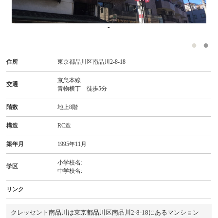
-
住所
東京都品川区南品川2-8-18
京急本線
交通
青物横丁 徒歩5分
階数
地上8階
構造
RC造
築年月
1995年11月
小学校名:
学区
中学校名:
リンク
クレッセント南品川は東京都品川区南品川2-8-18にあるマンション