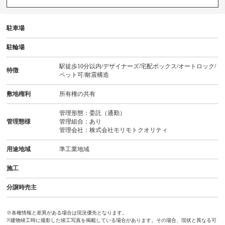
駐車場
駐輪場
駅徒歩10分以内/デザイナーズ/宅配ボックス/オートロック/
特徴
ペット可/耐震構造
敷地権利
所有権の共有
管理形態：委託（通勤）
管理態様
管理組合：あり
管理会社：株式会社モリモトクオリティ
用途地域
準工業地域
施工
分譲時売主
※各種情報と差異がある場合は現況優先となります。
※建物竣工時に撮影した竣工写真を掲載している場合があります。その場合、現状と異なる可