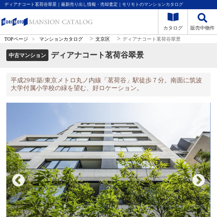
ディアナコート茗荷谷翠景｜最新売り出し情報・売却査定｜モリモトのマンションカタログ
カタログ
販売中物件
>
>
TOPページ
>
マンションカタログ
文京区
ディアナコート茗荷谷翠景
ディアナコート茗荷谷翠景
中古マンション
平成29年築/東京メトロ丸ノ内線「茗荷谷」駅徒歩７分。南面に筑波
大学付属小学校の緑を望む、好ロケーション。