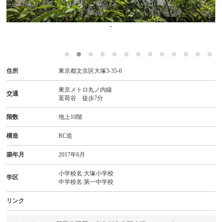
-
住所
東京都文京区大塚3-35-6
東京メトロ丸ノ内線
交通
茗荷谷 徒歩7分
階数
地上10階
構造
RC造
築年月
2017年6月
小学校名:大塚小学校
学区
中学校名:第一中学校
リンク