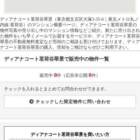
ディアナコート茗荷谷翠景（東京都文京区大塚3-35-6｜東京メトロ丸ノ
内線 茗荷谷）のマンション概要ページ。ディアナコート茗荷谷翠景の
物件写真や売り出し中のマンション情報などご紹介。新たに売り出され
た物件をいち早くメールでお届するサービスや、ディアナコート茗荷谷
翠景の不動産無料査定など売却のご相談も受け付けております。ディア
ナコート茗荷谷翠景の購入、売却をご検討ならぜひご利用下さい。
ディアナコート茗荷谷翠景で販売中の物件一覧
0
0
販売中:
件（広告非公開:
件）
チェックを入れるとまとめてお問合わせができます。
ディアナコート茗荷谷翠景を買いたい方