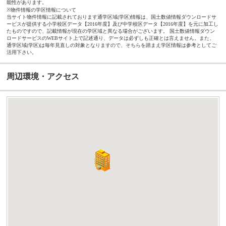
能性があります。
※物件情報の学区情報について
当サイト物件情報に記載されております通学区域(学区)情報は、国土数値情報ダウンロードサ
ービスが提供する小学校区データ【2016年度】及び中学校区データ【2016年度】を元に加工し
たものですので、記載情報が現在の学区域と異なる場合がございます。 国土数値情報ダウン
ロードサービスのWEBサイト上で記述通り、データは必ずしも正確とは言えません。また、
通学区域(学区)は毎年見直しの対象となりますので、そちらを踏まえ学区情報は参考としてご
活用下さい。
周辺環境・アクセス