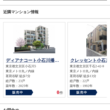
近隣マンション情報
ディアナコート小石川播磨坂レジデンス
クレッセント小石川
東京都文京区小石川5
東京都文京区千石2-42-9
東京メトロ丸ノ内線
東京メトロ丸ノ内線
茗荷谷駅 徒歩7分
茗荷谷駅 徒歩13分
総戸数：23戸
総戸数：22戸
築年数：2025年
築年数：1992年
0
販売中
販売中
件