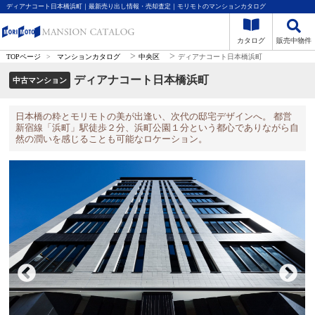
ディアナコート日本橋浜町｜最新売り出し情報・売却査定｜モリモトのマンションカタログ
カタログ
販売中物件
>
>
TOPページ
>
マンションカタログ
中央区
ディアナコート日本橋浜町
ディアナコート日本橋浜町
中古マンション
日本橋の粋とモリモトの美が出逢い、次代の邸宅デザインへ。 都営
新宿線「浜町」駅徒歩２分、浜町公園１分という都心でありながら自
然の潤いを感じることも可能なロケーション。