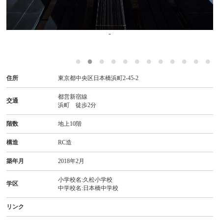
-
住所
東京都中央区日本橋浜町2-45-2
都営新宿線
交通
浜町 徒歩2分
階数
地上10階
構造
RC造
築年月
2018年2月
小学校名:久松小学校
学区
中学校名:日本橋中学校
リンク