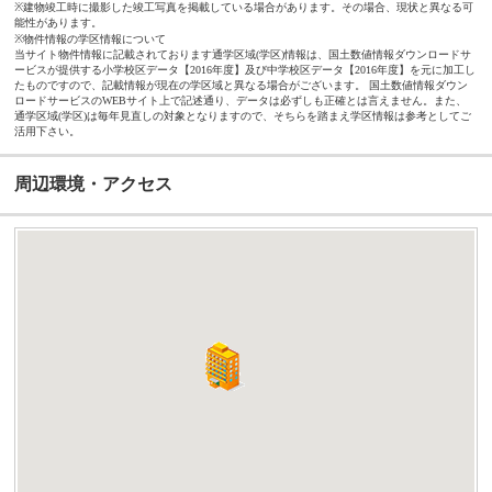
※建物竣工時に撮影した竣工写真を掲載している場合があります。その場合、現状と異なる可
能性があります。
※物件情報の学区情報について
当サイト物件情報に記載されております通学区域(学区)情報は、国土数値情報ダウンロードサ
ービスが提供する小学校区データ【2016年度】及び中学校区データ【2016年度】を元に加工し
たものですので、記載情報が現在の学区域と異なる場合がございます。 国土数値情報ダウン
ロードサービスのWEBサイト上で記述通り、データは必ずしも正確とは言えません。また、
通学区域(学区)は毎年見直しの対象となりますので、そちらを踏まえ学区情報は参考としてご
活用下さい。
周辺環境・アクセス