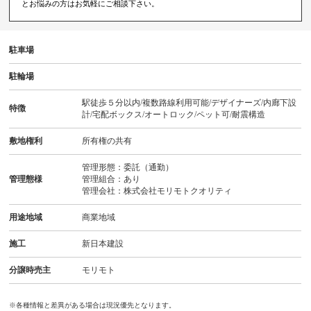
とお悩みの方はお気軽にご相談下さい。
駐車場
駐輪場
駅徒歩５分以内/複数路線利用可能/デザイナーズ/内廊下設
特徴
計/宅配ボックス/オートロック/ペット可/耐震構造
敷地権利
所有権の共有
管理形態：委託（通勤）
管理態様
管理組合：あり
管理会社：株式会社モリモトクオリティ
用途地域
商業地域
施工
新日本建設
分譲時売主
モリモト
※各種情報と差異がある場合は現況優先となります。