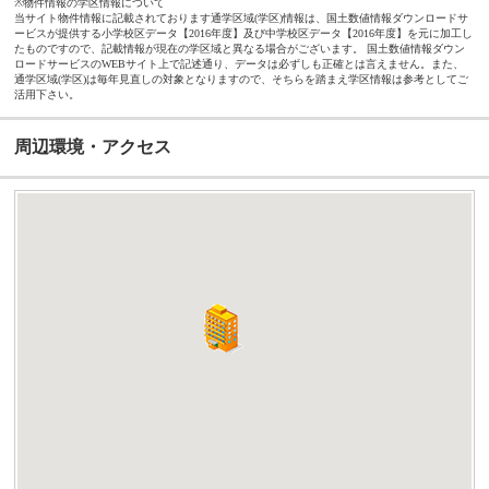
※物件情報の学区情報について
当サイト物件情報に記載されております通学区域(学区)情報は、国土数値情報ダウンロードサ
ービスが提供する小学校区データ【2016年度】及び中学校区データ【2016年度】を元に加工し
たものですので、記載情報が現在の学区域と異なる場合がございます。 国土数値情報ダウン
ロードサービスのWEBサイト上で記述通り、データは必ずしも正確とは言えません。また、
通学区域(学区)は毎年見直しの対象となりますので、そちらを踏まえ学区情報は参考としてご
活用下さい。
周辺環境・アクセス