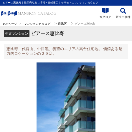
ピアース恵比寿｜最新売り出し情報・売却査定｜モリモトのマンションカタログ
カタログ
販売中物件
>
>
TOPページ
>
マンションカタログ
目黒区
ピアース恵比寿
ピアース恵比寿
中古マンション
恵比寿、代官山、中目黒、羨望のエリアの高台住宅地。 価値ある魅
力的ロケーションの２９邸。