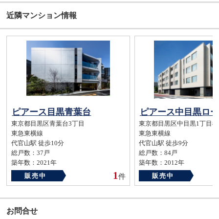
近隣マンション情報
ピアース目黒青葉台
東京都目黒区青葉台3丁目
東京都目黒区中目黒1丁目8-
東急東横線
東急東横線
代官山駅 徒歩10分
代官山駅 徒歩9分
総戸数：37戸
総戸数：84戸
築年数：2021年
築年数：2012年
1
販売中
販売中
件
お問合せ