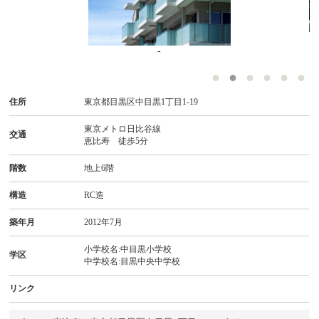
-
住所
東京都目黒区中目黒1丁目1-19
東京メトロ日比谷線
交通
恵比寿 徒歩5分
階数
地上6階
構造
RC造
築年月
2012年7月
小学校名:中目黒小学校
学区
中学校名:目黒中央中学校
リンク