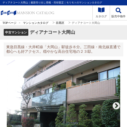
ディアナコート大岡山｜最新売り出し情報・売却査定｜モリモトのマンションカタログ
カタログ
販売中物件
>
>
TOPページ
>
マンションカタログ
目黒区
ディアナコート大岡山
ディアナコート大岡山
中古マンション
東急目黒線・大井町線「大岡山」駅徒歩８分。三田線・南北線直通で
都心へも好アクセス。穏やかな高台住宅地の２３邸。