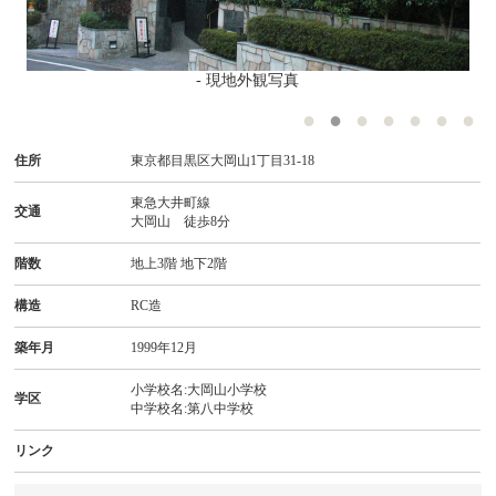
- 現地外観写真
住所
東京都目黒区大岡山1丁目31-18
東急大井町線
交通
大岡山 徒歩8分
階数
地上3階 地下2階
構造
RC造
築年月
1999年12月
小学校名:大岡山小学校
学区
中学校名:第八中学校
リンク