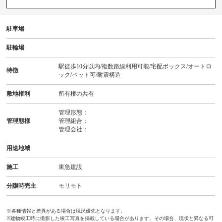
駐車場
駐輪場
駅徒歩10分以内/複数路線利用可能/宅配ボックス/オートロ
特徴
ック/ペット可/耐震構造
敷地権利
所有権の共有
管理形態：
管理態様
管理組合：
管理会社：
用途地域
施工
東急建設
分譲時売主
モリモト
※各種情報と差異がある場合は現況優先となります。
※建物竣工時に撮影した竣工写真を掲載している場合があります。その場合、現状と異なる可