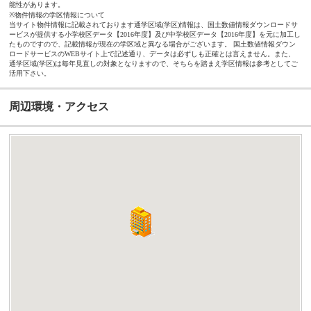
能性があります。
※物件情報の学区情報について
当サイト物件情報に記載されております通学区域(学区)情報は、国土数値情報ダウンロードサ
ービスが提供する小学校区データ【2016年度】及び中学校区データ【2016年度】を元に加工し
たものですので、記載情報が現在の学区域と異なる場合がございます。 国土数値情報ダウン
ロードサービスのWEBサイト上で記述通り、データは必ずしも正確とは言えません。また、
通学区域(学区)は毎年見直しの対象となりますので、そちらを踏まえ学区情報は参考としてご
活用下さい。
周辺環境・アクセス