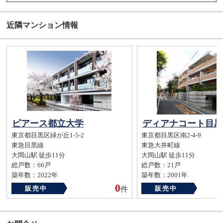
近隣マンション情報
ピアース都立大学
ディアナコート目黒
東京都目黒区緑が丘1-5-2
東京都目黒区南2-4-9
東急目黒線
東急大井町線
大岡山駅 徒歩11分
大岡山駅 徒歩11分
総戸数：66戸
総戸数：21戸
築年数：2022年
築年数：2001年
0
販売中
販売中
件